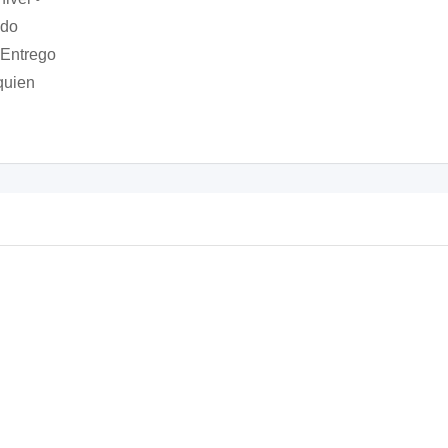
ado
 Entrego
quien