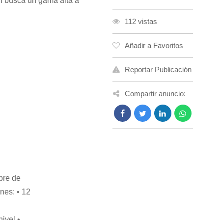
en busca un gama alta a
112 vistas
Añadir a Favoritos
Reportar Publicación
Compartir anuncio:
bre de
nes: • 12
•
ivel •