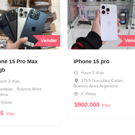
Vender
Ven
one 15 Pro Max
iPhone 15 pro
gb
Hace 2 días
1759 González Catán ,
ace 2 días
Buenos Aires Argentina
astelar , Buenos Aires
6 Vistas
tina
 Vistas
$
900.000
(Fijo)
45
(Fijo)