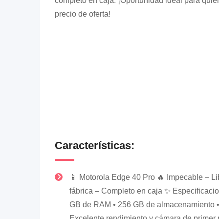
completo en caja. ¡Oportunidad ideal para qui
precio de oferta!
Características:
📱 Motorola Edge 40 Pro 🔥 Impecable – Li
fábrica – Completo en caja ✨ Especificacio
GB de RAM • 256 GB de almacenamiento 
Excelente rendimiento y cámara de primer n