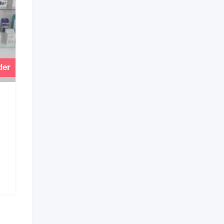
der
Vender
SAMSUNG GALAXY J1
ACE LIBRE 8GB
ANDROID 7 EN
EXCELENTE ESTADO
Hace 2 días
Buenos Aires Argentina
4 Vistas
$
30.000
(Fijo)