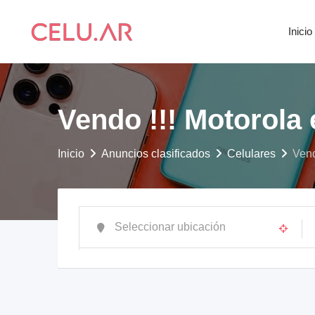
saltar
al
Inicio
contenido
Vendo !!! Motorola
Inicio
Anuncios clasificados
Celulares
Vend