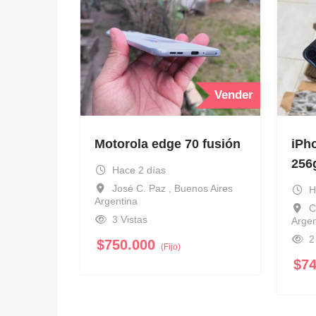
Vender
Motorola edge 70 fusión
iPh
256
Hace 2 días
José C. Paz , Buenos Aires
H
Argentina
C
3 Vistas
Argen
2
$
750.000
(Fijo)
$
7