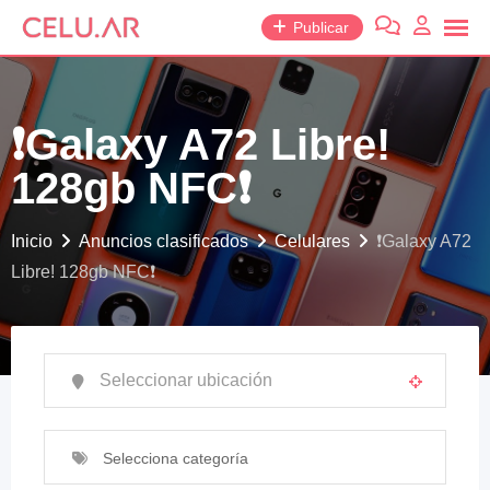
saltar
Publicar
al
contenido
❗️Galaxy A72 Libre!
128gb NFC❗️
Inicio
Anuncios clasificados
Celulares
❗️Galaxy A72
Libre! 128gb NFC❗️
Selecciona categoría