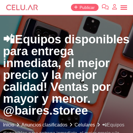
saltar
Publicar
al
contenido
📲Equipos disponibles
para entrega
inmediata, el mejor
precio y la mejor
calidad! Ventas por
mayor y menor.
@baires.storee
Inicio
Anuncios clasificados
Celulares
📲Equipos