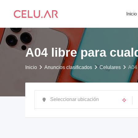
saltar
al
Inicio
contenido
A04 libre para cua
Inicio
Anuncios clasificados
Celulares
A04 