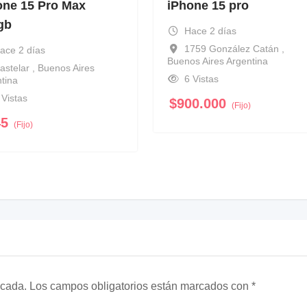
one 15 Pro Max
iPhone 15 pro
gb
Hace 2 días
1759 González Catán ,
ace 2 días
Buenos Aires Argentina
astelar , Buenos Aires
6 Vistas
tina
 Vistas
$
900.000
(Fijo)
45
(Fijo)
icada.
Los campos obligatorios están marcados con
*