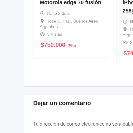
Motorola edge 70 fusión
iPh
256
Hace 2 días
José C. Paz , Buenos Aires
H
Argentina
C
3 Vistas
Argen
2
$
750.000
(Fijo)
$
7
Dejar un comentario
Tu dirección de correo electrónico no será publ