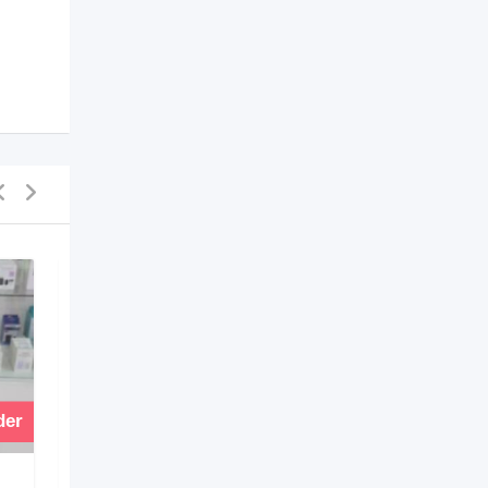
der
Vender