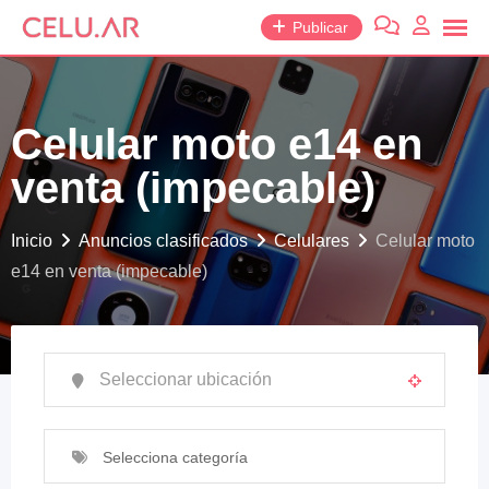
saltar
Publicar
al
contenido
Celular moto e14 en
venta (impecable)
Inicio
Anuncios clasificados
Celulares
Celular moto
e14 en venta (impecable)
Selecciona categoría