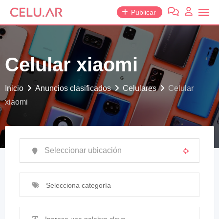
saltar
Publicar
al
contenido
Celular xiaomi
Inicio
Anuncios clasificados
Celulares
Celular
xiaomi
Selecciona categoría