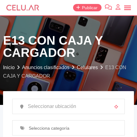
saltar
Publicar
al
contenido
E13 CON CAJA Y
CARGADOR
Inicio
Anuncios clasificados
Celulares
E13 CON
CAJA Y CARGADOR
Selecciona categoría