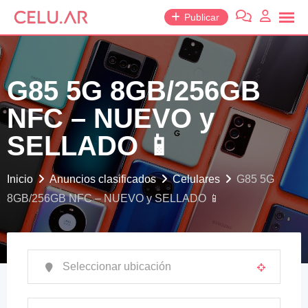
saltar
Publicar
al
contenido
G85 5G 8GB/256GB
NFC – NUEVO y
SELLADO 📱
Inicio
Anuncios clasificados
Celulares
G85 5G
8GB/256GB NFC – NUEVO y SELLADO 📱