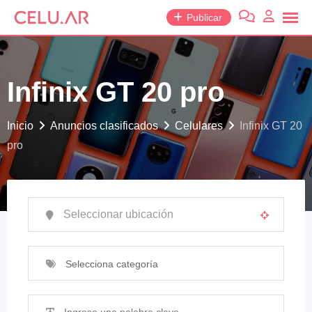
saltar
Publicar
al
contenido
Infinix GT 20 pro
Inicio
Anuncios clasificados
Celulares
Infinix GT 20
pro
Selecciona categoría