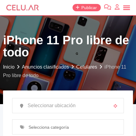
saltar
Publicar
al
contenido
iPhone 11 Pro libre de
todo
Inicio
Anuncios clasificados
Celulares
iPhone 11
Pro libre de todo
Selecciona categoría