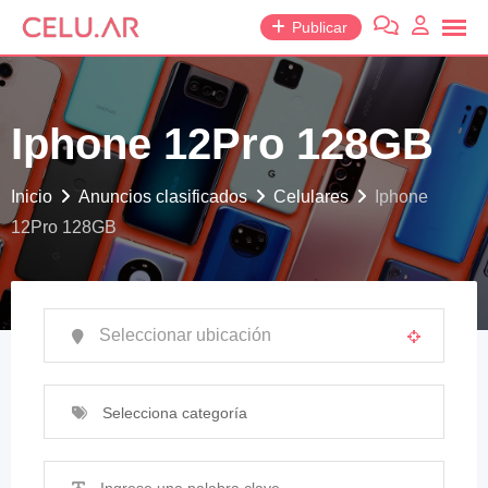
saltar
Publicar
al
contenido
Iphone 12Pro 128GB
Inicio
Anuncios clasificados
Celulares
Iphone
12Pro 128GB
Selecciona categoría