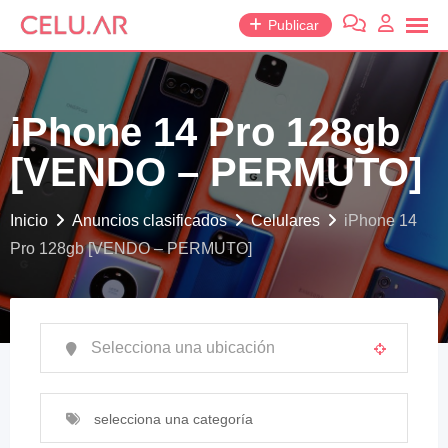
saltar
Publicar
al
contenido
iPhone 14 Pro 128gb
[VENDO – PERMUTO]
Inicio
Anuncios clasificados
Celulares
iPhone 14
Pro 128gb [VENDO – PERMUTO]
selecciona una categoría