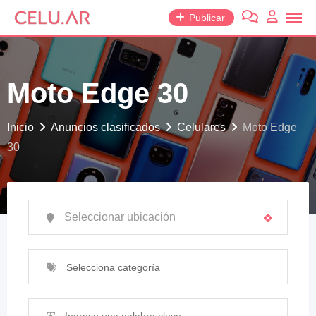
saltar
Publicar
al
contenido
Moto Edge 30
Inicio
Anuncios clasificados
Celulares
Moto Edge
30
Selecciona categoría