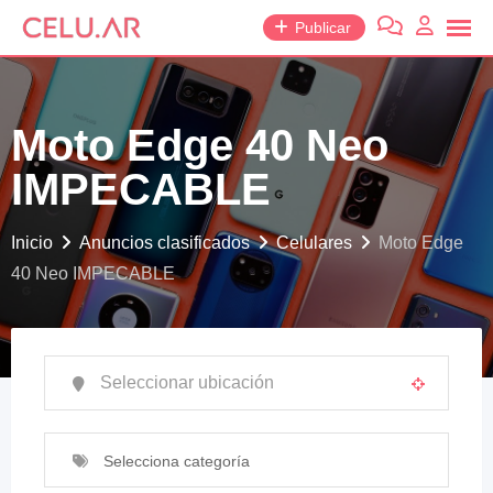
saltar
Publicar
al
contenido
Moto Edge 40 Neo
IMPECABLE
Inicio
Anuncios clasificados
Celulares
Moto Edge
40 Neo IMPECABLE
Selecciona categoría