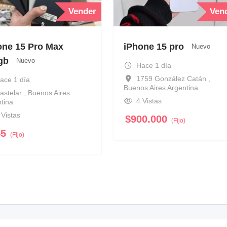
Vender
Ven
one 15 Pro Max
iPhone 15 pro
Nuevo
gb
Nuevo
Hace 1 día
1759 González Catán ,
ace 1 día
Buenos Aires Argentina
astelar , Buenos Aires
4 Vistas
tina
 Vistas
$
900.000
(Fijo)
45
(Fijo)