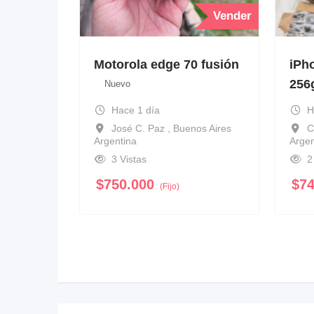
Vender
Motorola edge 70 fusión
iPh
256
Nuevo
Hace 1 día
H
José C. Paz , Buenos Aires
C
Argentina
Argen
3 Vistas
2
$
750.000
$
7
(Fijo)