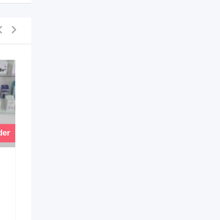
der
Vender
SAMSUNG GALAXY J1
ACE LIBRE 8GB
ANDROID 7 EN
EXCELENTE ESTADO