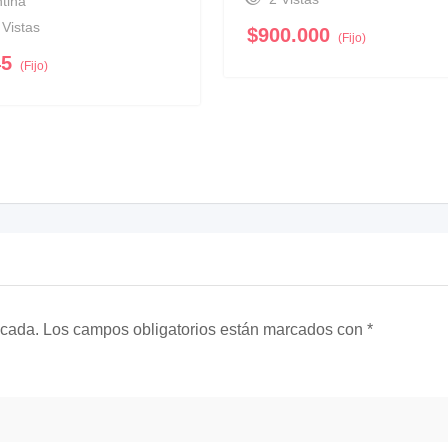
tina
 Vistas
$
900.000
(Fijo)
45
(Fijo)
icada.
Los campos obligatorios están marcados con
*