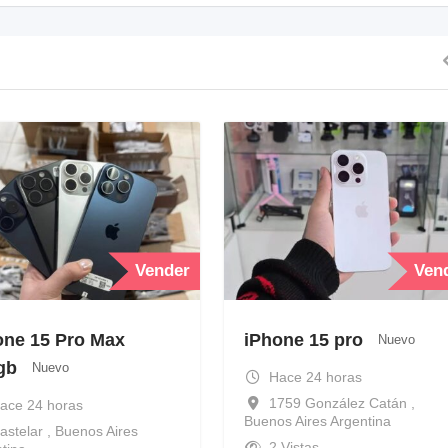
Vender
Ven
one 15 Pro Max
iPhone 15 pro
Nuevo
gb
Nuevo
Hace 24 horas
1759 González Catán ,
ace 24 horas
Buenos Aires Argentina
astelar , Buenos Aires
2 Vistas