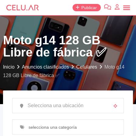
saltar
Publicar
al
contenido
Moto g14 128 GB
Libre de fábrica ✅
Inicio
Anuncios clasificados
Celulares
Moto g14
128 GB Libre de fábrica ✅
selecciona una categoría