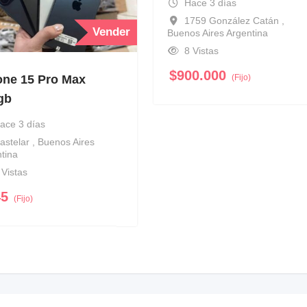
Hace 3 días
1759 González Catán ,
Vender
Buenos Aires Argentina
8 Vistas
$
900.000
(Fijo)
one 15 Pro Max
gb
ace 3 días
astelar , Buenos Aires
tina
 Vistas
45
(Fijo)