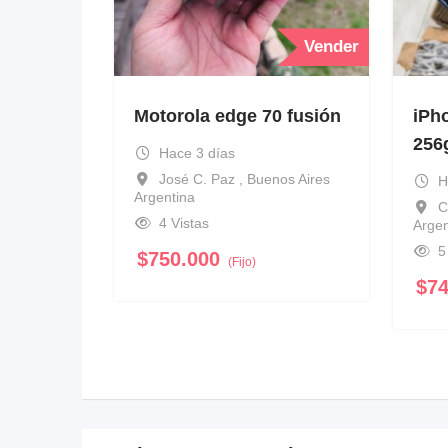
Vender
Motorola edge 70 fusión
iPh
256
Hace 3 días
José C. Paz , Buenos Aires
H
Argentina
C
4 Vistas
Argen
5
$
750.000
(Fijo)
$
7