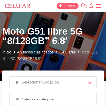
saltar
Publicar
al
contenido
Moto G51 libre 5G
“8/128GB” 6.8′
Inicio
Anuncios clasificados
Celulares
Moto G51
libre 5G “8/128GB” 6.8′
Selecciona categoría