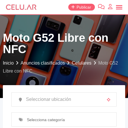
saltar
Publicar
al
contenido
Moto G52 Libre con
NFC
Inicio
Anuncios clasificados
Celulares
Moto G52
Libre con NFC
Selecciona categoría