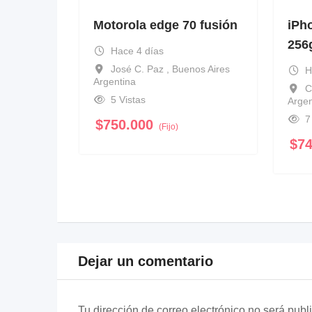
Motorola edge 70 fusión
iPh
256
Hace 4 días
José C. Paz , Buenos Aires
H
Argentina
C
5 Vistas
Argen
7
$
750.000
(Fijo)
$
7
Dejar un comentario
Tu dirección de correo electrónico no será publ