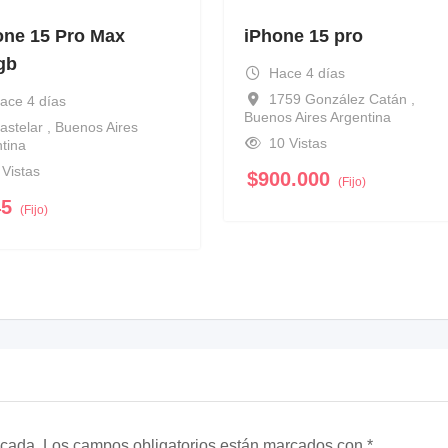
one 15 Pro Max
iPhone 15 pro
gb
Hace 4 días
1759 González Catán ,
ace 4 días
Buenos Aires Argentina
astelar , Buenos Aires
10 Vistas
tina
 Vistas
$
900.000
(Fijo)
45
(Fijo)
icada.
Los campos obligatorios están marcados con
*