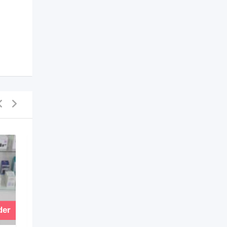
der
Vender