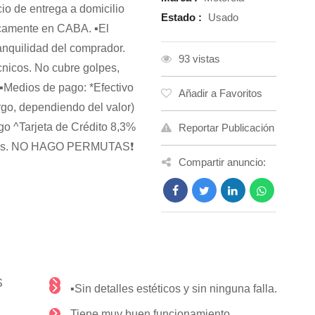
io de entrega a domicilio
Estado :
Usado
camente en CABA. ▪️El
anquilidad del comprador.
93 vistas
cnicos. No cubre golpes,
 ▪️Medios de pago: *Efectivo
Añadir a Favoritos
rgo, dependiendo del valor)
go ^Tarjeta de Crédito 8,3%
Reportar Publicación
cuotas. NO HAGO PERMUTAS❗
Compartir anuncio:
S
▪️Sin detalles estéticos y sin ninguna falla.
Tiene muy buen funcionamiento.