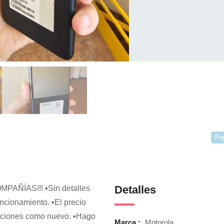
Po
Detalles
ÑÍAS!!! ▪️Sin detalles
ncionamiento. ▪️El precio
iciones como nuevo. ▪️Hago
Marca :
Motorola