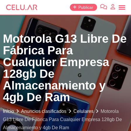
saltar
Publicar
al
contenido
Motorola G13 Libre De
Fábrica Para
Cualquier Empresa
128gb De
Almacenamiento y
4gb De Ram
Inicio
Anuncios clasificados
Celulares
Motorola
G13 Libre De Fábrica Para Cualquier Empresa 128gb De
Almacenamiento y 4gb De Ram