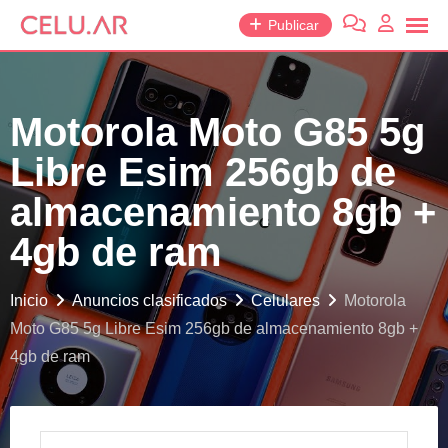
saltar
Publicar
al
contenido
Motorola Moto G85 5g
Libre Esim 256gb de
almacenamiento 8gb +
4gb de ram
Inicio
Anuncios clasificados
Celulares
Motorola
Moto G85 5g Libre Esim 256gb de almacenamiento 8gb +
4gb de ram