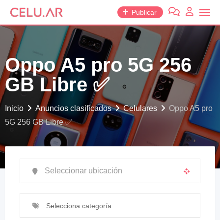
saltar
Publicar
al
contenido
Oppo A5 pro 5G 256
GB Libre ✅
Inicio
Anuncios clasificados
Celulares
Oppo A5 pro
5G 256 GB Libre ✅
Selecciona categoría