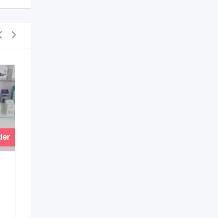
der
Vender
SAMSUNG GALAXY J1
ACE LIBRE 8GB
ANDROID 7 EN
EXCELENTE ESTADO