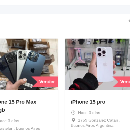
Vender
Ven
one 15 Pro Max
iPhone 15 pro
gb
Hace 3 días
1759 González Catán ,
ace 3 días
Buenos Aires Argentina
astelar , Buenos Aires