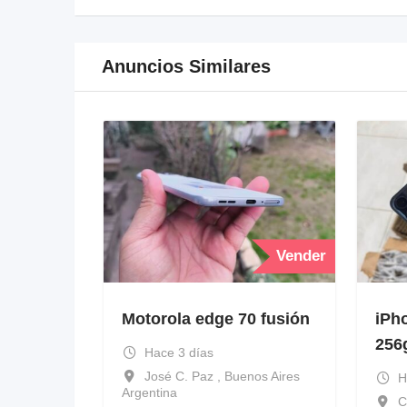
Anuncios Similares
Vender
Motorola edge 70 fusión
iPh
256
Hace 3 días
José C. Paz , Buenos Aires
H
Argentina
C