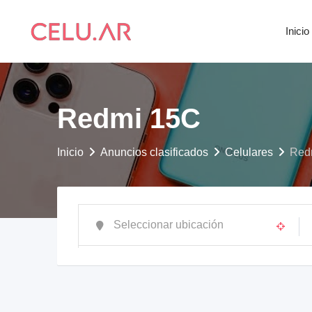
saltar
al
Inicio
contenido
Redmi 15C
Inicio
Anuncios clasificados
Celulares
Red