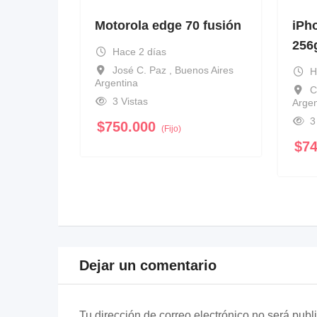
Motorola edge 70 fusión
iPh
256
Hace 2 días
José C. Paz , Buenos Aires
H
Argentina
C
3 Vistas
Argen
3
$
750.000
(Fijo)
$
7
Dejar un comentario
Tu dirección de correo electrónico no será publ