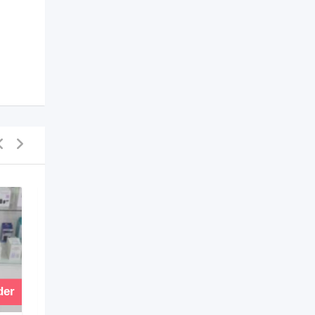
der
Vender