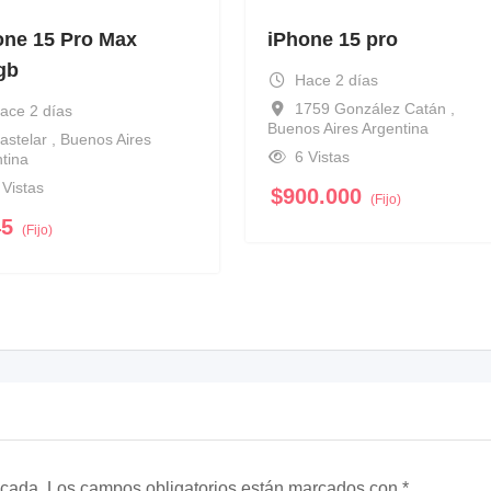
one 15 Pro Max
iPhone 15 pro
gb
Hace 2 días
1759 González Catán ,
ace 2 días
Buenos Aires Argentina
astelar , Buenos Aires
6 Vistas
tina
 Vistas
$
900.000
(Fijo)
45
(Fijo)
icada.
Los campos obligatorios están marcados con
*