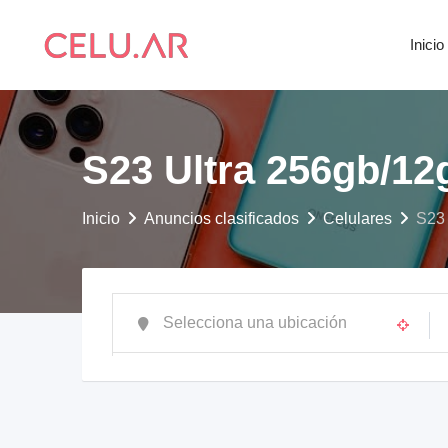
saltar
al
Inicio
contenido
S23 Ultra 256gb/12
Inicio
Anuncios clasificados
Celulares
S23 