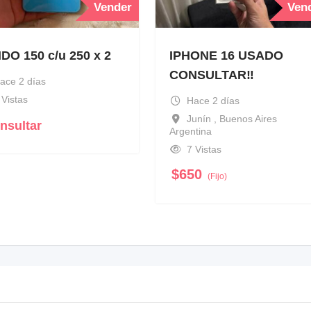
Vender
Ven
DO 150 c/u 250 x 2
IPHONE 16 USADO
CONSULTAR‼️
ace 2 días
 Vistas
Hace 2 días
Junín , Buenos Aires
nsultar
Argentina
7 Vistas
$
650
(Fijo)