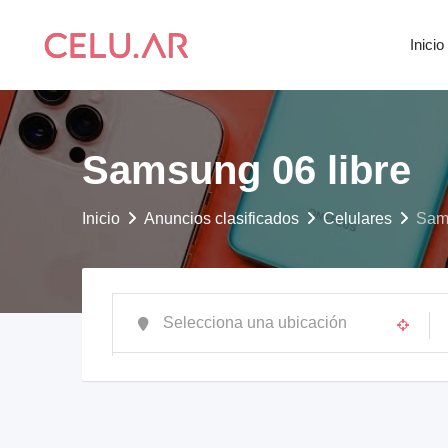
saltar
al
Inicio
contenido
Samsung 06 libre
Inicio
Anuncios clasificados
Celulares
Sams