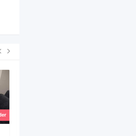
der
Vender
SAMSUNG GALAXY S25