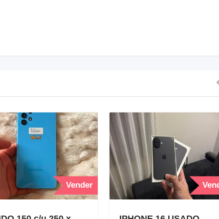
Vender
Ven
DO 150 c/u 250 x
IPHONE 16 USADO