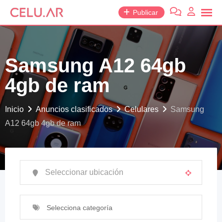
saltar
Publicar
al
contenido
Samsung A12 64gb
4gb de ram
Inicio
Anuncios clasificados
Celulares
Samsung
A12 64gb 4gb de ram
Selecciona categoría