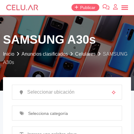
saltar
Publicar
al
contenido
SAMSUNG A30s
Inicio
Anuncios clasificados
Celulares
SAMSUNG
A30s
Selecciona categoría