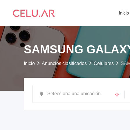
saltar
al
Inicio
contenido
SAMSUNG GALAXY A
Inicio
Anuncios clasificados
Celulares
SAM