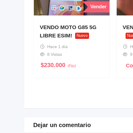
Vender
VENDO MOTO G85 5G
VEN
LIBRE ESIM!
Nuevo
Nu
Hace 1 día
H
8 Vistas
9
$
230.000
Co
(Fijo)
Dejar un comentario