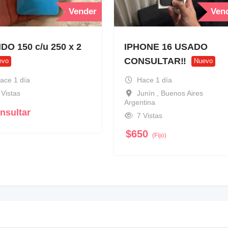
Vender
Ven
DO 150 c/u 250 x 2
IPHONE 16 USADO
CONSULTAR‼️
evo
Nuevo
ace 1 día
Hace 1 día
 Vistas
Junín , Buenos Aires
Argentina
nsultar
7 Vistas
$
650
(Fijo)