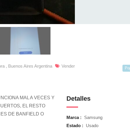
a , Buenos Aires Argentina
Vender
Po
Detalles
FUNCIONA MAL A VECES Y
MUERTOS, EL RESTO
ES DE BANFIELD O
Marca :
Samsung
Estado :
Usado