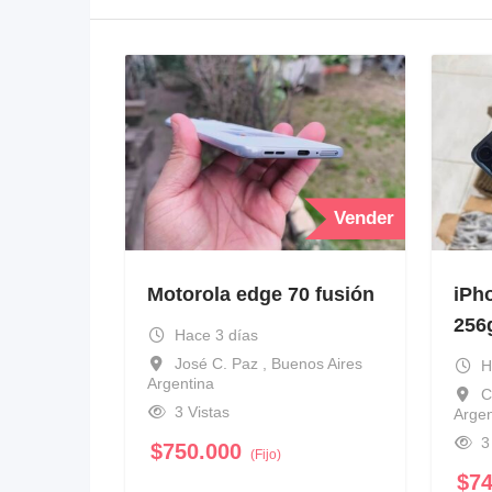
Vender
Motorola edge 70 fusión
iPh
256
Hace 3 días
José C. Paz , Buenos Aires
H
Argentina
C
3 Vistas
Argen
3
$
750.000
(Fijo)
$
7