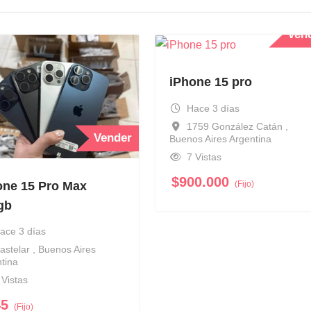
Ven
iPhone 15 pro
Hace 3 días
1759 González Catán ,
Vender
Buenos Aires Argentina
7 Vistas
$
900.000
(Fijo)
one 15 Pro Max
gb
ace 3 días
astelar , Buenos Aires
tina
 Vistas
45
(Fijo)