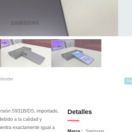
Vender
Po
Detalles
versión S931B/DS, importado,
ebido a la calidad y
uentra exactamente igual a
Marca :
Samsung