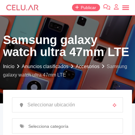
saltar
Publicar
al
contenido
Samsung galaxy
watch ultra 47mm LTE
Inicio
Anuncios clasificados
Accesorios
Samsung
galaxy watch ultra 47mm LTE
Selecciona categoría