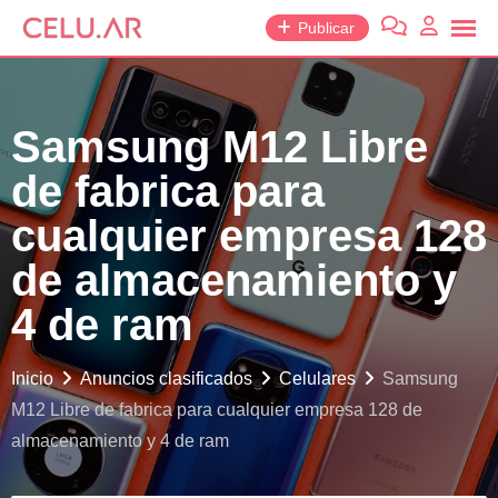
saltar
Publicar
al
contenido
Samsung M12 Libre
de fabrica para
cualquier empresa 128
de almacenamiento y
4 de ram
Inicio
Anuncios clasificados
Celulares
Samsung
M12 Libre de fabrica para cualquier empresa 128 de
almacenamiento y 4 de ram