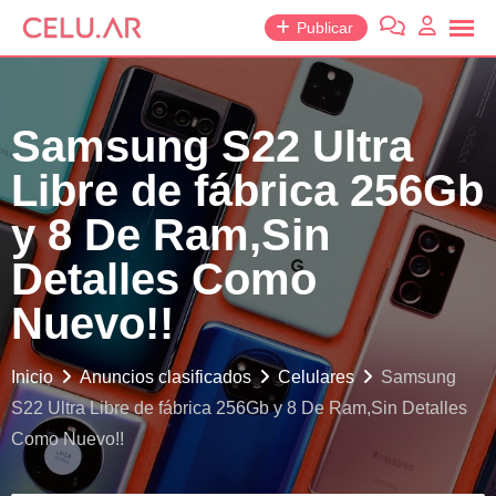
saltar
Publicar
al
contenido
Samsung S22 Ultra
Libre de fábrica 256Gb
y 8 De Ram,Sin
Detalles Como
Nuevo!!
Inicio
Anuncios clasificados
Celulares
Samsung
S22 Ultra Libre de fábrica 256Gb y 8 De Ram,Sin Detalles
Como Nuevo!!