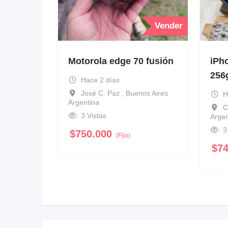
Vender
Motorola edge 70 fusión
iPh
256
Hace 2 días
José C. Paz , Buenos Aires
H
Argentina
C
3 Vistas
Argen
3
$
750.000
(Fijo)
$
7