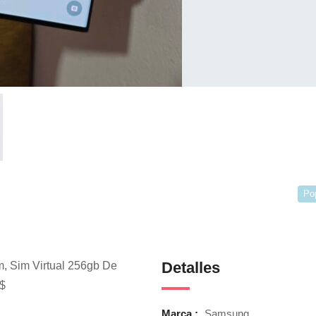
Po
Detalles
m, Sim Virtual 256gb De
$
Marca :
Samsung