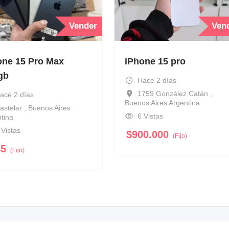
Vender
Ven
one 15 Pro Max
iPhone 15 pro
gb
Hace 2 días
1759 González Catán ,
ace 2 días
Buenos Aires Argentina
astelar , Buenos Aires
6 Vistas
tina
 Vistas
$
900.000
(Fijo)
45
(Fijo)