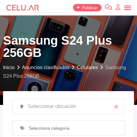
saltar
Publicar
al
contenido
Samsung S24 Plus
256GB
Inicio
Anuncios clasificados
Celulares
Samsung
S24 Plus 256GB
Selecciona categoría