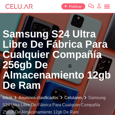
saltar
Publicar
al
contenido
Samsung S24 Ultra
Libre De Fábrica Para
Cualquier Compañía
256gb De
Almacenamiento 12gb
De Ram
Inicio
Anuncios clasificados
Celulares
Samsung
S24 Ultra Libre De Fábrica Para Cualquier Compañía
256gb De Almacenamiento 12gb De Ram