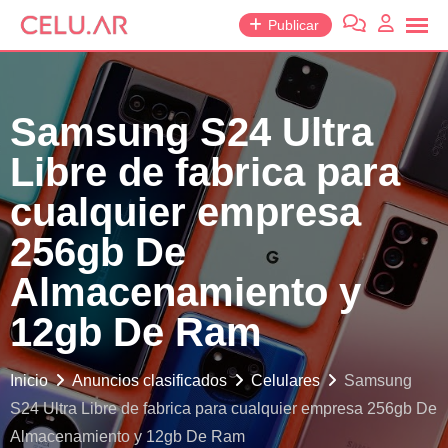
saltar
Publicar
al
contenido
Samsung S24 Ultra
Libre de fabrica para
cualquier empresa
256gb De
Almacenamiento y
12gb De Ram
Inicio
Anuncios clasificados
Celulares
Samsung
S24 Ultra Libre de fabrica para cualquier empresa 256gb De
Almacenamiento y 12gb De Ram