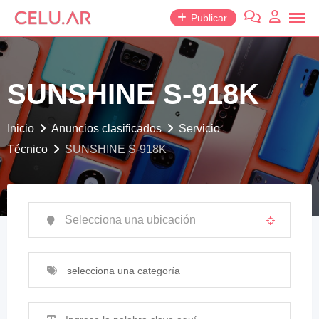
saltar
Publicar
al
contenido
SUNSHINE S-918K
Inicio
Anuncios clasificados
Servicio
Técnico
SUNSHINE S-918K
selecciona una categoría