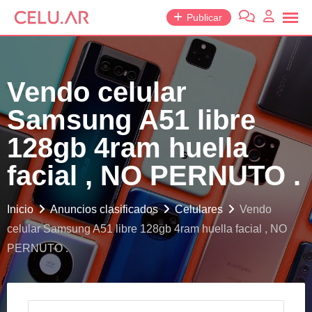
saltar
Publicar
al
contenido
Vendo celular
Samsung A51 libre
128gb 4ram huella
facial , NO PERNUTO .
Inicio
Anuncios clasificados
Celulares
Vendo
celular Samsung A51 libre 128gb 4ram huella facial , NO
PERNUTO .