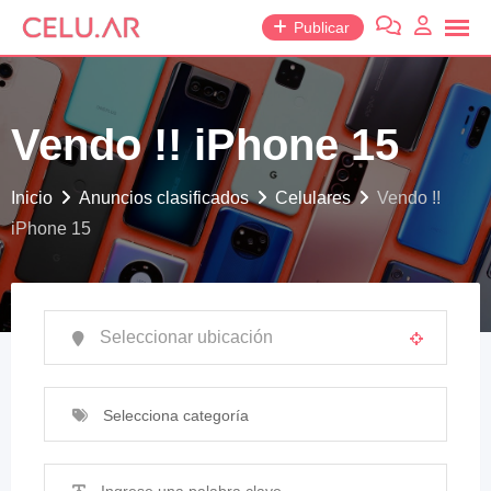
saltar
Publicar
al
contenido
Vendo !! iPhone 15
Inicio
Anuncios clasificados
Celulares
Vendo !!
iPhone 15
Selecciona categoría