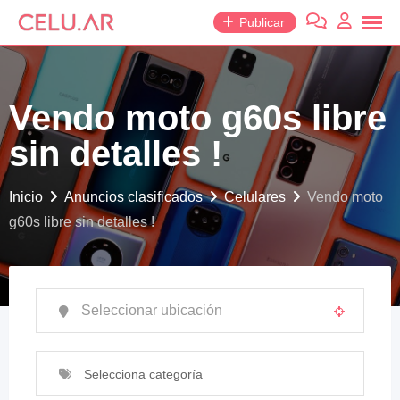
saltar
Publicar
al
contenido
Vendo moto g60s libre
sin detalles !
Inicio
Anuncios clasificados
Celulares
Vendo moto
g60s libre sin detalles !
Selecciona categoría