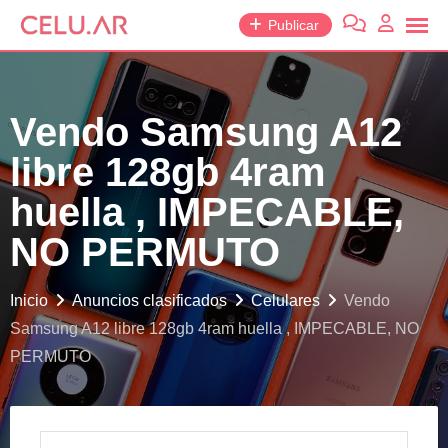
saltar
Publicar
al
contenido
Vendo Samsung A12
libre 128gb 4ram
huella , IMPECABLE,
NO PERMUTO
Inicio
Anuncios clasificados
Celulares
Vendo
Samsung A12 libre 128gb 4ram huella , IMPECABLE, NO
PERMUTO