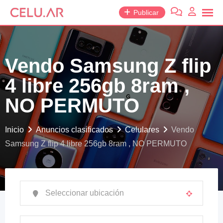
saltar
Publicar
al
contenido
Vendo Samsung Z flip
4 libre 256gb 8ram ,
NO PERMUTO
Inicio
Anuncios clasificados
Celulares
Vendo
Samsung Z flip 4 libre 256gb 8ram , NO PERMUTO