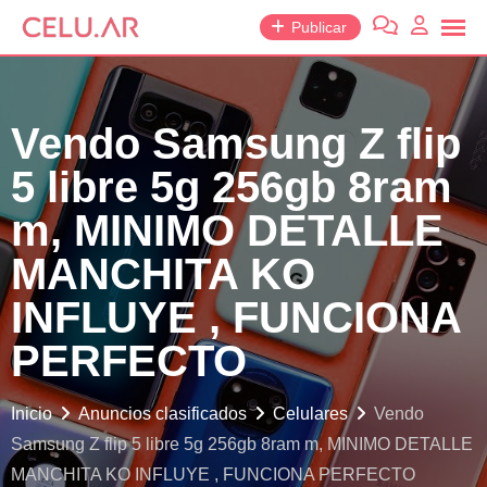
saltar
Publicar
al
contenido
Vendo Samsung Z flip
5 libre 5g 256gb 8ram
m, MINIMO DETALLE
MANCHITA KO
INFLUYE , FUNCIONA
PERFECTO
Inicio
Anuncios clasificados
Celulares
Vendo
Samsung Z flip 5 libre 5g 256gb 8ram m, MINIMO DETALLE
MANCHITA KO INFLUYE , FUNCIONA PERFECTO