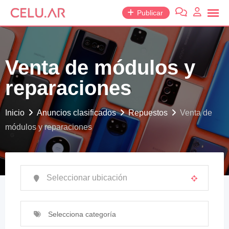
saltar
Publicar
al
contenido
Venta de módulos y
reparaciones
Inicio
Anuncios clasificados
Repuestos
Venta de
módulos y reparaciones
Selecciona categoría