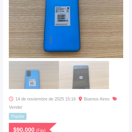
14 de noviembre de 2025 15:16
Buenos Aires
Vender
Popular
$
90.000
(Fijo)