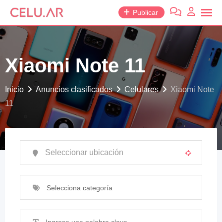
saltar
Publicar
al
contenido
Xiaomi Note 11
Inicio
Anuncios clasificados
Celulares
Xiaomi Note
11
Selecciona categoría