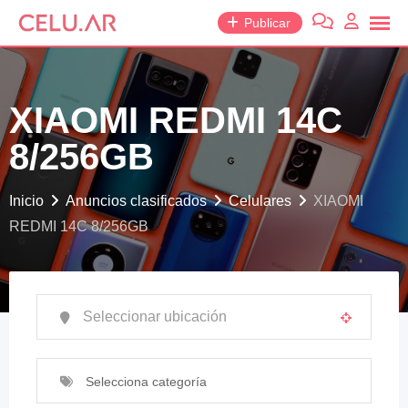
saltar
Publicar
al
contenido
XIAOMI REDMI 14C
8/256GB
Inicio
Anuncios clasificados
Celulares
XIAOMI
REDMI 14C 8/256GB
Selecciona categoría