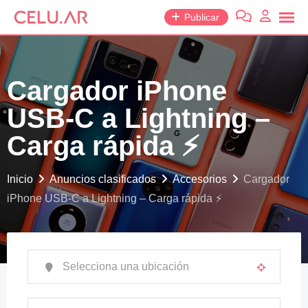
saltar
Publicar
al
contenido
Cargador iPhone
USB-C a Lightning –
Carga rápida ⚡️
Inicio
Anuncios clasificados
Accesorios
Cargador
iPhone USB-C a Lightning – Carga rápida ⚡️